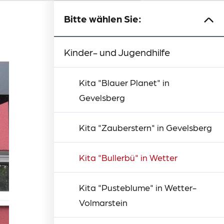
Bitte wählen Sie:
Wohnbeispiele im Ennepe-Ruhr-
Assistenz und soziale
Gemeinschaftliches
Einzelwohnen mit persönlicher
Ausbildung zum/zur
Autismustherapie &
WerkVol - Teilhabe an
Wohnbeispiele in Hagen
Toralfs T-Shirts
Bildung und Arbeit
Integrationshilfe
Aufnahmebüro
Unsere Haltung
Werde Teil unseres Teams
Soziales in Ivenack
Kreis
Teilhabe
Kinder- und Jugendhilfe
Wohnen
Assistenz
Heilerziehungspfleger
heilpädagogische Förderung
Arbeit
Kita "Blauer Planet" in
Gevelsberg
Kita "Zauberstern" in Gevelsberg
Kita "Bullerbü" in Wetter
Kita "Pusteblume" in Wetter-
Volmarstein