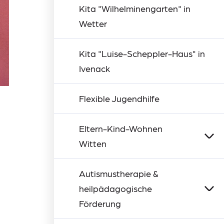
Kita "Wilhelminengarten" in
Wetter
Kita "Luise-Scheppler-Haus" in
Ivenack
Flexible Jugendhilfe
Eltern-Kind-Wohnen
Witten
Spenden-ElKi
Autismustherapie &
heilpädagogische
Förderung
Förderung im Bereich Unterstützte
Autismustherapie
Heilpädagogik
Standort Ennepetal
Standort Volmarstein