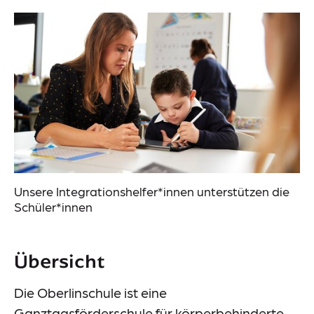
Aktuelles
Veranstaltungen
Suche
Unsere Integrationshelfer*innen unterstützen die
Lieferkettensorgfaltspflichtengesetz (LkSG)
Schüler*innen
Information-Datenerhebung
Datenschutz
Impressum
Übersicht
Meldestelle
Die Oberlinschule ist eine
Sitemap
Ganztagsförderschule für körperbehinderte