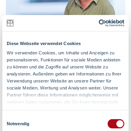
Fachdienstleitung Integrationshilfe
Diese Webseite verwendet Cookies
Michael Plehn
Wir verwenden Cookies, um Inhalte und Anzeigen zu
personalisieren, Funktionen für soziale Medien anbieten
Assistenz und soziale Teilhabe
zu können und die Zugriffe auf unsere Website zu
analysieren. Außerdem geben wir Informationen zu Ihrer
Verwendung unserer Website an unsere Partner für
0151 - 58 04 47 07
soziale Medien, Werbung und Analysen weiter. Unsere
Partner führen diese Informationen möglicherweise mit
weiteren Daten zusammen, die Sie ihnen bereitgestellt
E-Mail schreiben
haben oder die sie im Rahmen Ihrer Nutzung der Dienste
gesammelt haben.
Einwilligungsauswahl
zum Profil
Notwendig