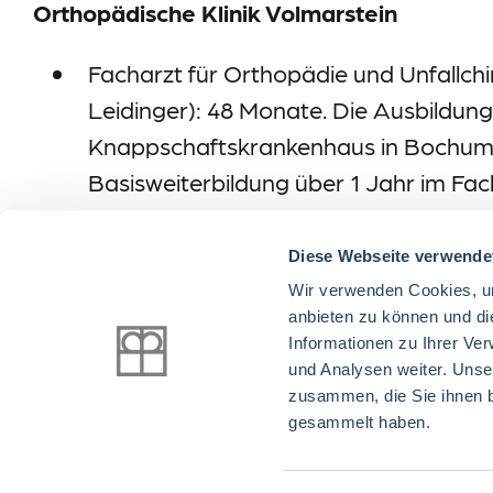
Orthopädische Klinik Volmarstein
Facharzt für Orthopädie und Unfallchiru
Leidinger): 48 Monate. Die Ausbildung
Knappschaftskrankenhaus in Bochum-
Basisweiterbildung über 1 Jahr im Fac
Kinderorthopädie (Dr. Benedikt Leidin
Diese Webseite verwende
Röntgendiagnostik (fachbezogen) (Dr.
Wir verwenden Cookies, um
anbieten zu können und di
Informationen zu Ihrer Ve
und Analysen weiter. Unse
zusammen, die Sie ihnen b
gesammelt haben.
Jetzt bewerben! Unsere Stellenangebote