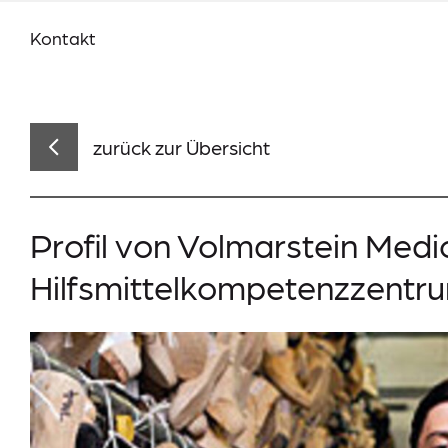
Kontakt
Team Volmarstein
Aktuelles
Veranstaltungen
zurück zur Übersicht
Profil von Volmarstein Medic
Suche
Hilfsmittelkompetenzzentr
Lieferkettensorgfaltspflichtengesetz (LkSG)
Information-Datenerhebung
Datenschutz
Impressum