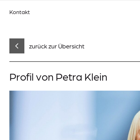
Kontakt
Team Volmarstein
Aktuelles
Veranstaltungen
zurück zur Übersicht
Profil von Petra Klein
Suche
Lieferkettensorgfaltspflichtengesetz (LkSG)
Information-Datenerhebung
Datenschutz
Impressum