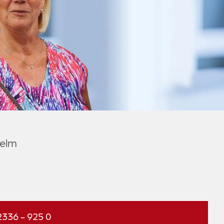
welm
336 - 925 0