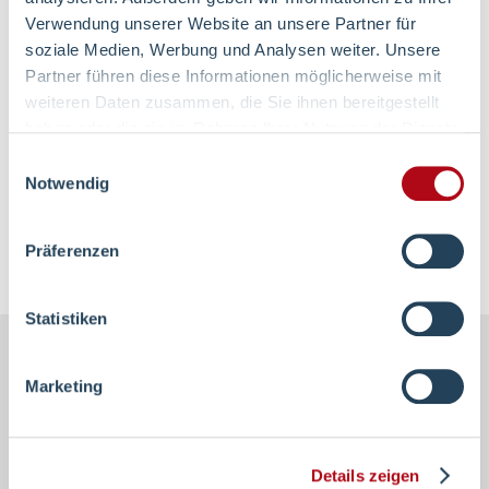
Andreas Vesper
Verwendung unserer Website an unsere Partner für
soziale Medien, Werbung und Analysen weiter. Unsere
Stiftung
Partner führen diese Informationen möglicherweise mit
weiteren Daten zusammen, die Sie ihnen bereitgestellt
02335 - 639 10 40
haben oder die sie im Rahmen Ihrer Nutzung der Dienste
gesammelt haben.
Einwilligungsauswahl
Notwendig
E-Mail schreiben
Präferenzen
Statistiken
Footer-
Marketing
Navigation
Die Evangelische Stiftung Volmarstein mit ihren
Details zeigen