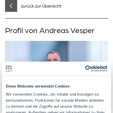
zurück zur Übersicht
Aktuelles
Veranstaltungen
Profil von Andreas Vesper
Suche
Lieferkettensorgfaltspflichtengesetz (LkSG)
Information-Datenerhebung
Datenschutz
Diese Webseite verwendet Cookies
Impressum
Wir verwenden Cookies, um Inhalte und Anzeigen zu
Meldestelle
personalisieren, Funktionen für soziale Medien anbieten
Sitemap
zu können und die Zugriffe auf unsere Website zu
Diakon
analysieren. Außerdem geben wir Informationen zu Ihrer